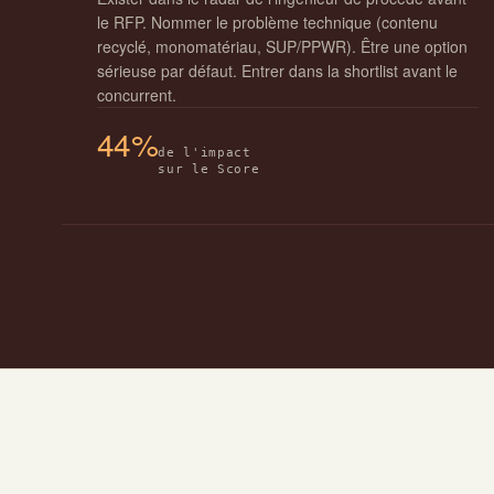
le RFP. Nommer le problème technique (contenu
recyclé, monomatériau, SUP/PPWR). Être une option
sérieuse par défaut. Entrer dans la shortlist avant le
concurrent.
44%
de l'impact
sur le Score