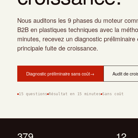
Nous auditons les 9 phases du moteur comme
B2B en plastiques techniques avec la mét
minutes, recevez un diagnostic préliminaire 
principale fuite de croissance.
Diagnostic préliminaire sans coût
→
Audit de croi
15 questions
Résultat en 15 minutes
Sans coût
379
12