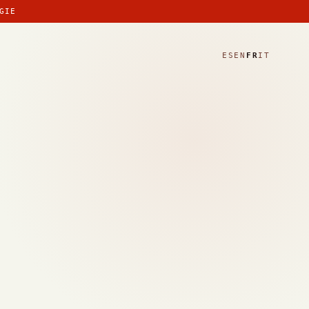
GIE
ES
EN
FR
IT