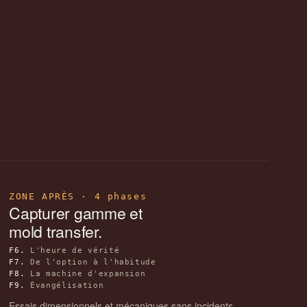
ZONE APRÈS · 4 phases
Capturer gamme et
mold transfer.
F6.
L'heure de vérité
F7.
De l'option à l'habitude
F8.
La machine d'expansion
F9.
Évangélisation
Essais dimensionnels et mécaniques sans incidents.