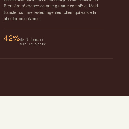
Première référence comme gamme complète. Mold
transfer comme levier. Ingénieur client qui valide la
plateforme suivante.
42%
de l'impact
sur le Score