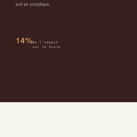
suit se complique.
14%
de l'impact
sur le Score