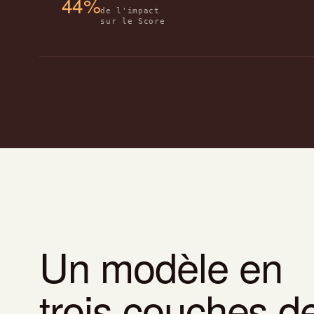
44%
de l'impact
sur le Score
Un modèle en
trois couches d