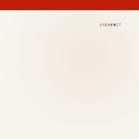
ES
EN
FR
IT