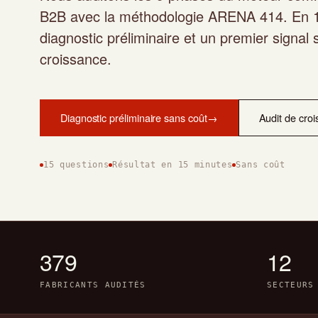
B2B avec la méthodologie ARENA 414. En 1
diagnostic préliminaire et un premier signal s
croissance.
Diagnostic préliminaire sans coût
→
Audit de croi
15 questions
Résultat en 15 minutes
Sans coût
379
12
FABRICANTS AUDITÉS
SECTEURS