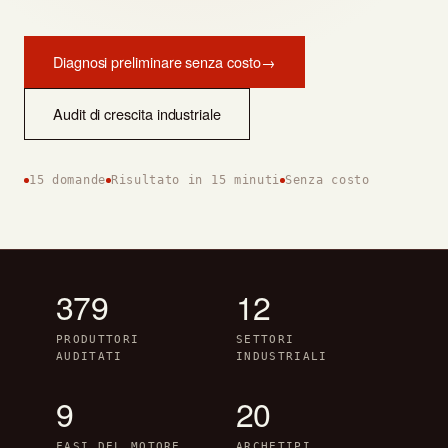
Diagnosi preliminare senza costo
→
Audit di crescita industriale
15 domande
Risultato in 15 minuti
Senza costo
379
12
PRODUTTORI
SETTORI
AUDITATI
INDUSTRIALI
9
20
FASI DEL MOTORE
ARCHETIPI