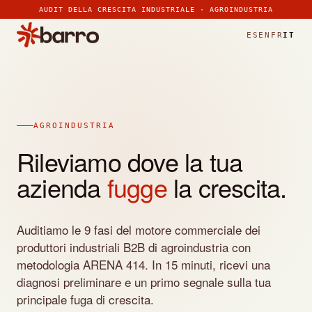
>
>
>
>
>
>
>
AUDIT DELLA CRESCITA INDUSTRIALE · AGROINDUSTRIA
ES
EN
FR
IT
AGROINDUSTRIA
Rileviamo dove la tua
azienda
fugge
la crescita.
Auditiamo le 9 fasi del motore commerciale dei
produttori industriali B2B di agroindustria con
metodologia ARENA 414. In 15 minuti, ricevi una
diagnosi preliminare e un primo segnale sulla tua
principale fuga di crescita.