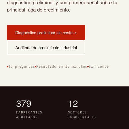
diagnóstico preliminar y una primera señal sobre tu
principal fuga de crecimiento.
Diagnóstico preliminar sin coste
→
Auditoría de crecimiento industrial
15 preguntas
Resultado en 15 minutos
Sin coste
379
12
FABRICANTES
SECTORES
AUDITADOS
INDUSTRIALES