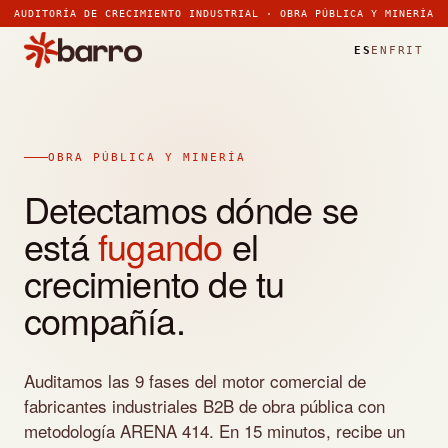
AUDITORÍA DE CRECIMIENTO INDUSTRIAL · OBRA PÚBLICA Y MINERÍA
ES
EN
FR
IT
OBRA PÚBLICA Y MINERÍA
Detectamos dónde se
está
fugando
el
crecimiento de tu
compañía.
Auditamos las 9 fases del motor comercial de
fabricantes industriales B2B de obra pública con
metodología ARENA 414. En 15 minutos, recibe un