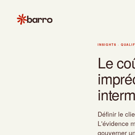
Accueil
INSIGHTS
·
QUALIF
Insights
Le coû
Qualification et c
Le coût caché d'un
impréc
interm
Définir le cli
L'évidence mo
gouverner un 