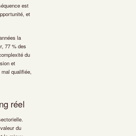
nséquence est
pportunité, et
années la
ur, 77 % des
 complexité du
sion et
mal qualifiée,
ing réel
ectorielle.
 valeur du