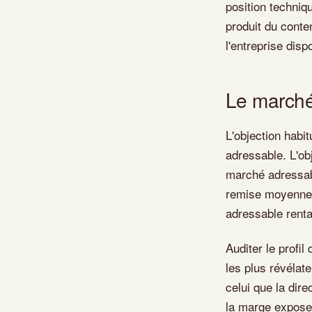
position techniq
produit du conte
l'entreprise dis
Le marché 
L'objection habit
adressable. L'ob
marché adressabl
remise moyenne e
adressable rentab
Auditer le profil
les plus révélat
celui que la dir
la marge expose 