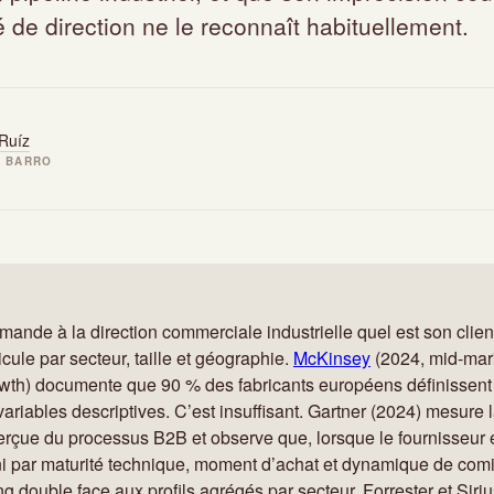
 de direction ne le reconnaît habituellement.
Ruíz
· BARRO
ande à la direction commerciale industrielle quel est son client
icule par secteur, taille et géographie.
McKinsey
(2024, mid-mar
rowth) documente que 90 % des fabricants européens définissent
 variables descriptives. C’est insuffisant. Gartner (2024) mesure 
erçue du processus B2B et observe que, lorsque le fournisseur 
ini par maturité technique, moment d’achat et dynamique de comi
ng double face aux profils agrégés par secteur. Forrester et Sir