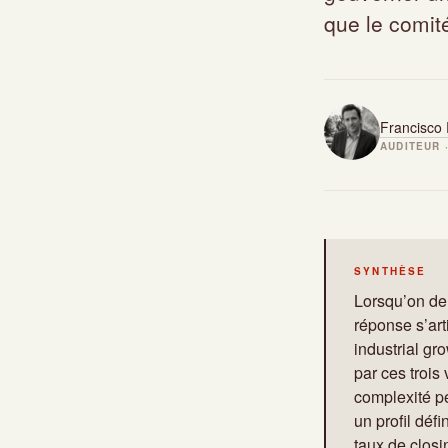
que le comité
Francisco 
AUDITEUR 
SYNTHÈSE
Lorsqu’on dem
réponse s’art
industrial g
par ces trois
complexité p
un profil déf
taux de closi