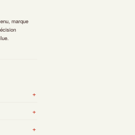
ntenu, marque
récision
ilue.