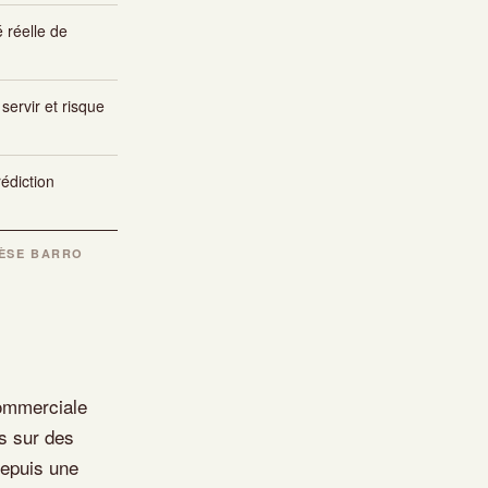
é réelle de
servir et risque
édiction
HÈSE BARRO
commerciale
ps sur des
depuis une