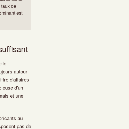
 taux de
dominant est
suffisant
lle
oujours autour
ffre d'affaires
ncieuse d'un
amais et une
bricants au
isposent pas de