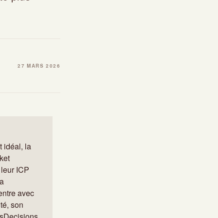
27 MARS 2026
 idéal, la
ket
 leur ICP
la
entre avec
té, son
iusDecisions