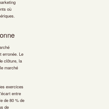
marketing
ents où
nériques.
donne
marché
t erronée. Le
 clôture, la
 le marché
 des exercices
'écart entre
ble de 80 % de
us de