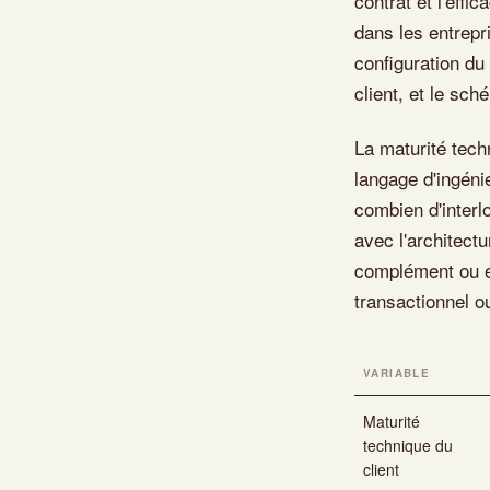
contrat et l'effi
dans les entrepri
configuration du 
client, et le sc
La maturité tech
langage d'ingéni
combien d'interl
avec l'architectu
complément ou en
transactionnel o
VARIABLE
Maturité
technique du
client