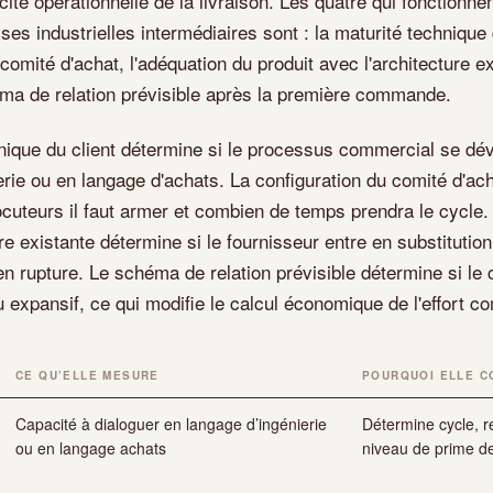
cacité opérationnelle de la livraison. Les quatre qui fonctionne
ses industrielles intermédiaires sont : la maturité technique d
comité d'achat, l'adéquation du produit avec l'architecture e
héma de relation prévisible après la première commande.
nique du client détermine si le processus commercial se dé
erie ou en langage d'achats. La configuration du comité d'ac
ocuteurs il faut armer et combien de temps prendra le cycle.
re existante détermine si le fournisseur entre en substitution
 rupture. Le schéma de relation prévisible détermine si le
u expansif, ce qui modifie le calcul économique de l'effort c
CE QU’ELLE MESURE
POURQUOI ELLE C
Capacité à dialoguer en langage d’ingénierie
Détermine cycle, re
ou en langage achats
niveau de prime de