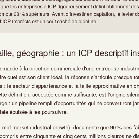
que les entreprises à ICP rigoureusement défini obtiennent des
ompte 68 % supérieurs. Avant d’investir en captation, le levier 
: l’ICP imprécis est un coût caché de pipeline.
aille, géographie : un ICP descriptif in
emande à la direction commerciale d'une entreprise industrie
ire quel est son client idéal, la réponse s'articule presque t
 : le secteur d'appartenance et la taille approximative en chi
ette définition, acceptée comme suffisante, est l'origine sile
rge : un pipeline rempli d'opportunités qui ne convertiront j
ale épuisée à les poursuivre.
 mid-market industrial growth), documente que 90 % des fa
es compris entre cinquante et cinq cents millions d'euros ne d