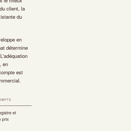
nt le mieux
u client, la
xistante du
veloppe en
hat détermine
 L'adéquation
, en
 compte est
ommercial.
OMPTE
gistre et
 prix