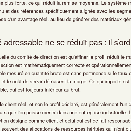
ue plus forte, ce qui réduit la remise moyenne. Le système 
nu et des références spécifiquement alignés avec les segm
pose d'un avantage réel, au lieu de générer des matériaux gé
adressable ne se réduit pas : il s’or
uelle du comité de direction est qu'affiner le profil réduit le 
jection est mathématiquement correcte et opérationnellemen
e mesuré en quantité brute est sans pertinence si le taux de
t le coût de servir détruisent la marge. Ce qui importe est
le, qui est toujours inférieur au brut.
 de client réel, et non le profil déclaré, est généralement l'un
eurs que l'on puisse mener dans une entreprise industrielle. L
ection désigne comme client et celui qui est de fait responsa
souvent des allocations de ressources héritées qui n'ont pl