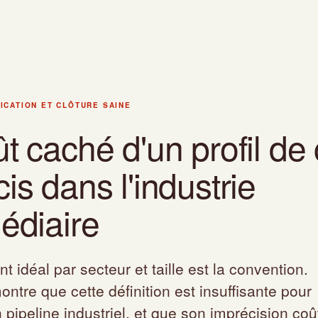
ICATION ET CLÔTURE SAINE
t caché d'un profil de 
lôture saine
 profil de client imprécis dans l'industrie intermédiaire
is dans l'industrie
édiaire
ent idéal par secteur et taille est la convention.
ntre que cette définition est insuffisante pour
pipeline industriel, et que son imprécision coû