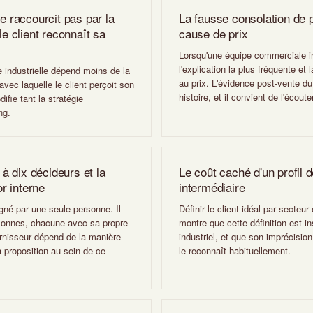
e raccourcit pas par la
La fausse consolation de p
le client reconnaît sa
cause de prix
Lorsqu'une équipe commerciale in
l'explication la plus fréquente et 
 industrielle dépend moins de la
au prix. L'évidence post-vente d
avec laquelle le client perçoit son
histoire, et il convient de l'écouter
fie tant la stratégie
ng.
 à dix décideurs et la
Le coût caché d'un profil d
r interne
intermédiaire
signé par une seule personne. Il
Définir le client idéal par secteur
rsonnes, chacune avec sa propre
montre que cette définition est i
ournisseur dépend de la manière
industriel, et que son imprécisio
la proposition au sein de ce
le reconnaît habituellement.