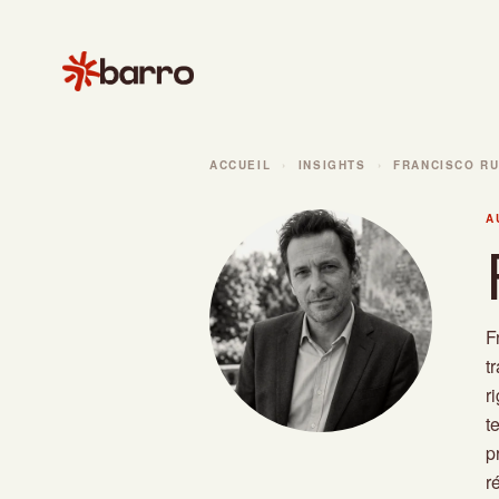
ACCUEIL
INSIGHTS
FRANCISCO RU
A
F
t
r
t
p
r