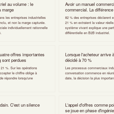
iel au volume : le
Avoir un manuel commercia
la marge
commercial. La différence 
ns les entreprises industrielles
82 % des entreprises déclarent e
clu, et non la marge capturée.
21 % en extraient la valeur réelle
ale individuellement rationnelle
système vivant explique une part
é.
différentielle en B2B industriel.
uatre offres importantes
Lorsque l'acheteur arrive à
nq sont perdues
décidé à 70 %
 21 %. Sur les opérations
Les processus commerciaux indus
cepter le chiffre oblige à
conversation commence en réuni
de répondre lorsqu'une
date, la décision la plus importan
dain. C'est un silence
L'appel d'offres comme poin
se joue en phase d'ingénie