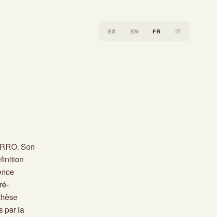
ES
EN
FR
IT
BARRO. Son
finition
uence
ré-
 thèse
s par la