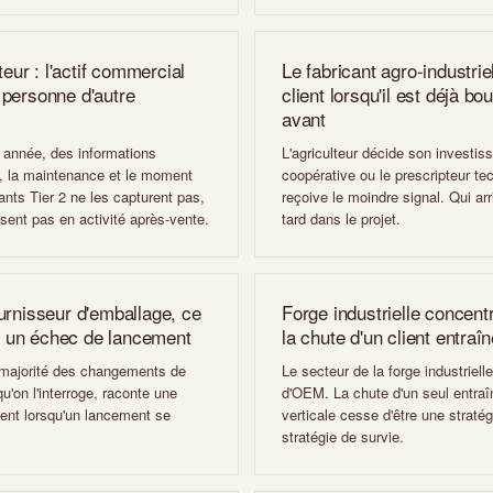
teur : l'actif commercial
Le fabricant agro-industrie
 personne d'autre
client lorsqu'il est déjà b
avant
e année, des informations
L'agriculteur décide son investi
n, la maintenance et le moment
coopérative ou le prescripteur te
nts Tier 2 ne les capturent pas,
reçoive le moindre signal. Qui ar
ssent pas en activité après-vente.
tard dans le projet.
urnisseur d'emballage, ce
Forge industrielle concen
ur un échec de lancement
la chute d'un client entraî
a majorité des changements de
Le secteur de la forge industriel
u'on l'interroge, raconte une
d'OEM. La chute d'un seul entraîn
vient lorsqu'un lancement se
verticale cesse d'être une straté
stratégie de survie.