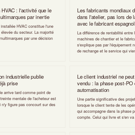
HVAC : l'activité que le
Les fabricants mondiaux 
ultimarques par inertie
dans l'atelier, pas lors de
avec le fabricant espagnol
 installée HVAC constitue l'une
s élevée du secteur. La majorité
La différence de rentabilité entr
 multimarques par une décision
machines de chantier et le fabri
s'explique pas par l'équipement neu
de rechange et le service qui vie
n industrielle publie
Le client industriel ne peut
éjà prise
vendu : la phase post-PO q
automatisation
lle arrive tard comme point de
streinte mentale de l'acheteur est
Une partie significative des proje
i n'y figure pas concourt sur des
lorsque le client tente de les op
qui accompagne dans la phase pos
compte. Celui qui livre et s'en va