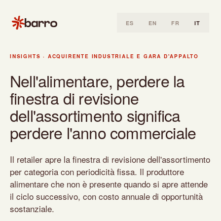
ES
EN
FR
IT
Home
INSIGHTS
·
ACQUIRENTE INDUSTRIALE E GARA D'APPALTO
Insights
Nell'alimentare, perdere la
Acquirente industriale e gara d'appalto
finestra di revisione
Nell'alimentare, perdere la finestra di revisione dell'assorti
dell'assortimento significa
perdere l'anno commerciale
Il retailer apre la finestra di revisione dell'assortimento
per categoria con periodicità fissa. Il produttore
alimentare che non è presente quando si apre attende
il ciclo successivo, con costo annuale di opportunità
sostanziale.