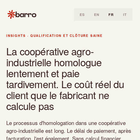
ES
EN
FR
IT
Accueil
INSIGHTS
·
QUALIFICATION ET CLÔTURE SAINE
Insights
La coopérative agro-
Qualification et clôture saine
industrielle homologue
La coopérative agro-industrielle homologue lentement et paie 
lentement et paie
tardivement. Le coût réel du
client que le fabricant ne
calcule pas
Le processus d'homologation dans une coopérative
agro-industrielle est long. Le délai de paiement, après
facturation, l'est également. Sans calcul financier