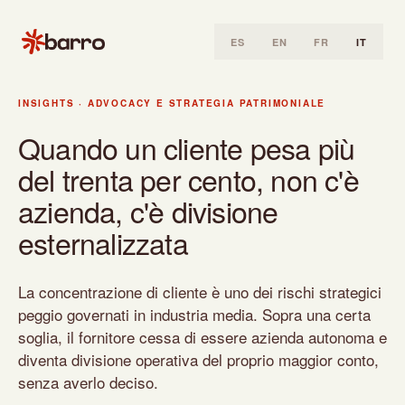
ES
EN
FR
IT
Home
INSIGHTS
·
ADVOCACY E STRATEGIA PATRIMONIALE
Insights
Quando un cliente pesa più
Advocacy e strategia patrimoniale
del trenta per cento, non c'è
Quando un cliente pesa più del trenta per cento, non c'è azie
azienda, c'è divisione
esternalizzata
La concentrazione di cliente è uno dei rischi strategici
peggio governati in industria media. Sopra una certa
soglia, il fornitore cessa di essere azienda autonoma e
diventa divisione operativa del proprio maggior conto,
senza averlo deciso.