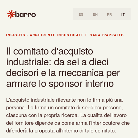
ES
EN
FR
IT
Home
INSIGHTS
·
ACQUIRENTE INDUSTRIALE E GARA D'APPALTO
Insights
Il comitato d'acquisto
Acquirente industriale e gara d'appalto
industriale: da sei a dieci
Il comitato d'acquisto industriale: da sei a dieci decisori e 
decisori e la meccanica per
armare lo sponsor interno
L'acquisto industriale rilevante non lo firma più una
persona. Lo firma un comitato di sei-dieci persone,
ciascuna con la propria ricerca. La qualità del lavoro
del fornitore dipende da come arma l'interlocutore che
difenderà la proposta all'interno di tale comitato.